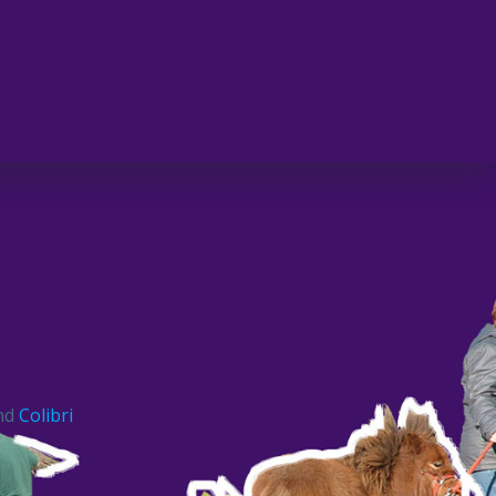
and
Colibri