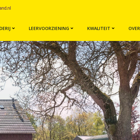
and.nl
ERIJ
LEERVOORZIENING
KWALITEIT
OVER