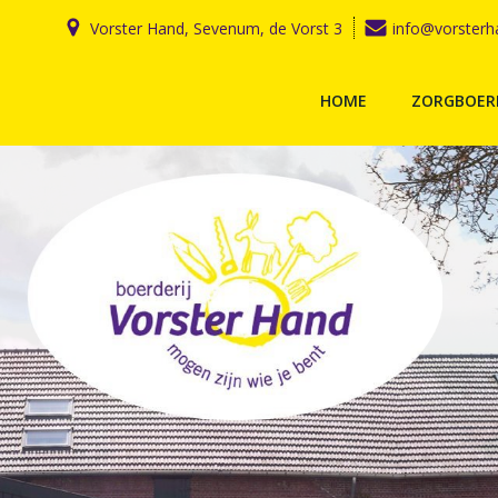
Ga
Vorster Hand, Sevenum, de Vorst 3
info@vorsterh
naar
de
inhoud
HOME
ZORGBOERD