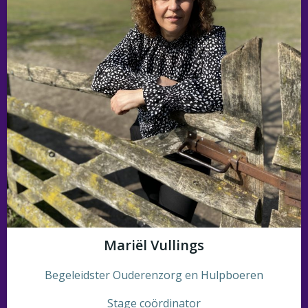
Mariël Vullings
Begeleidster Ouderenzorg en Hulpboeren
Stage coördinator